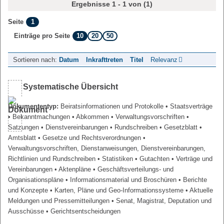
Ergebnisse 1 - 1 von (1)
1
Seite
10
20
50
Einträge pro Seite
Sortieren nach:
Datum
Inkrafttreten
Titel
Relevanz
Systematische Übersicht
Dokumententyp:
Beiratsinformationen und Protokolle
• Staatsverträge
• Bekanntmachungen
• Abkommen
• Verwaltungsvorschriften
•
Satzungen
• Dienstvereinbarungen
• Rundschreiben
• Gesetzblatt
•
Amtsblatt
• Gesetze und Rechtsverordnungen
•
Verwaltungsvorschriften, Dienstanweisungen, Dienstvereinbarungen,
Richtlinien und Rundschreiben
• Statistiken
• Gutachten
• Verträge und
Vereinbarungen
• Aktenpläne
• Geschäftsverteilungs- und
Organisationspläne
• Informationsmaterial und Broschüren
• Berichte
und Konzepte
• Karten, Pläne und Geo-Informationssysteme
• Aktuelle
Meldungen und Pressemitteilungen
• Senat, Magistrat, Deputation und
Ausschüsse
• Gerichtsentscheidungen