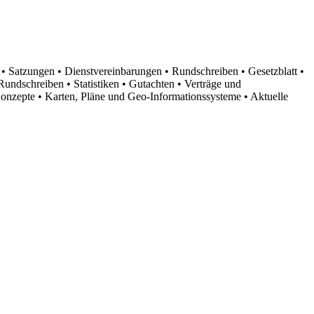
n
• Satzungen
• Dienstvereinbarungen
• Rundschreiben
• Gesetzblatt
•
d Rundschreiben
• Statistiken
• Gutachten
• Verträge und
Konzepte
• Karten, Pläne und Geo-Informationssysteme
• Aktuelle