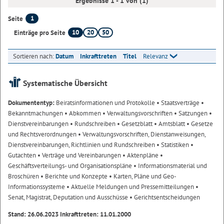
Ergebnisse 1 - 1 von (1)
1
Seite
10
20
50
Einträge pro Seite
Sortieren nach:
Datum
Inkrafttreten
Titel
Relevanz
Systematische Übersicht
Dokumententyp:
Beiratsinformationen und Protokolle
• Staatsverträge
•
Bekanntmachungen
• Abkommen
• Verwaltungsvorschriften
• Satzungen
•
Dienstvereinbarungen
• Rundschreiben
• Gesetzblatt
• Amtsblatt
• Gesetze
und Rechtsverordnungen
• Verwaltungsvorschriften, Dienstanweisungen,
Dienstvereinbarungen, Richtlinien und Rundschreiben
• Statistiken
•
Gutachten
• Verträge und Vereinbarungen
• Aktenpläne
•
Geschäftsverteilungs- und Organisationspläne
• Informationsmaterial und
Broschüren
• Berichte und Konzepte
• Karten, Pläne und Geo-
Informationssysteme
• Aktuelle Meldungen und Pressemitteilungen
•
Senat, Magistrat, Deputation und Ausschüsse
• Gerichtsentscheidungen
Stand: 26.06.2023 Inkrafttreten: 11.01.2000