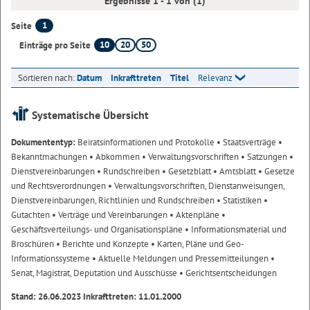
Ergebnisse 1 - 1 von (1)
1
Seite
10
20
50
Einträge pro Seite
Sortieren nach:
Datum
Inkrafttreten
Titel
Relevanz
Systematische Übersicht
Dokumententyp:
Beiratsinformationen und Protokolle
• Staatsverträge
•
Bekanntmachungen
• Abkommen
• Verwaltungsvorschriften
• Satzungen
•
Dienstvereinbarungen
• Rundschreiben
• Gesetzblatt
• Amtsblatt
• Gesetze
und Rechtsverordnungen
• Verwaltungsvorschriften, Dienstanweisungen,
Dienstvereinbarungen, Richtlinien und Rundschreiben
• Statistiken
•
Gutachten
• Verträge und Vereinbarungen
• Aktenpläne
•
Geschäftsverteilungs- und Organisationspläne
• Informationsmaterial und
Broschüren
• Berichte und Konzepte
• Karten, Pläne und Geo-
Informationssysteme
• Aktuelle Meldungen und Pressemitteilungen
•
Senat, Magistrat, Deputation und Ausschüsse
• Gerichtsentscheidungen
Stand: 26.06.2023 Inkrafttreten: 11.01.2000