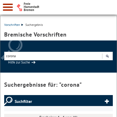
Vorschriften
Suchergebnis
Bremische Vorschriften
Hilfe zur Suche
Suchen
Suchergebnisse für: "
corona
"
Suchfilter