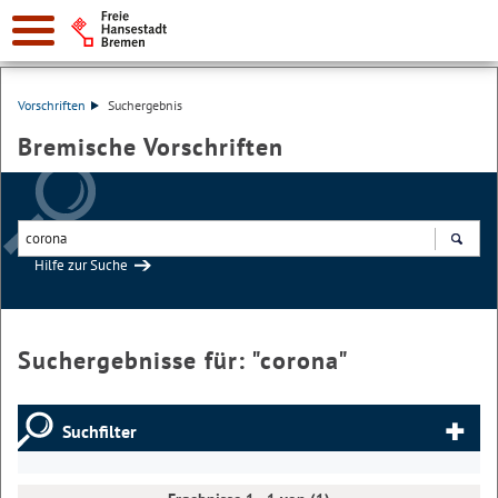
Vorschriften
Suchergebnis
Bremische Vorschriften
Hilfe zur Suche
Suchen
Suchergebnisse für: "
corona
"
Suchfilter