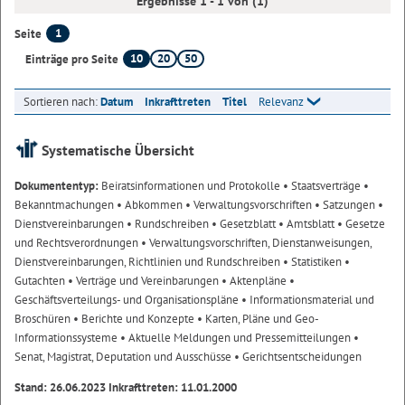
Ergebnisse 1 - 1 von (1)
1
Seite
10
20
50
Einträge pro Seite
Sortieren nach:
Datum
Inkrafttreten
Titel
Relevanz
Systematische Übersicht
Dokumententyp:
Beiratsinformationen und Protokolle
• Staatsverträge
•
Bekanntmachungen
• Abkommen
• Verwaltungsvorschriften
• Satzungen
•
Dienstvereinbarungen
• Rundschreiben
• Gesetzblatt
• Amtsblatt
• Gesetze
und Rechtsverordnungen
• Verwaltungsvorschriften, Dienstanweisungen,
Dienstvereinbarungen, Richtlinien und Rundschreiben
• Statistiken
•
Gutachten
• Verträge und Vereinbarungen
• Aktenpläne
•
Geschäftsverteilungs- und Organisationspläne
• Informationsmaterial und
Broschüren
• Berichte und Konzepte
• Karten, Pläne und Geo-
Informationssysteme
• Aktuelle Meldungen und Pressemitteilungen
•
Senat, Magistrat, Deputation und Ausschüsse
• Gerichtsentscheidungen
Stand: 26.06.2023 Inkrafttreten: 11.01.2000