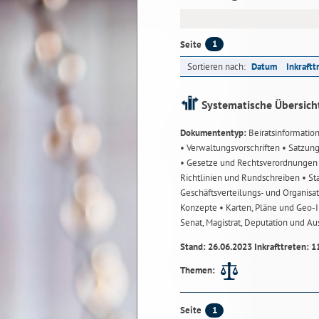
1
Seite
Sortieren nach:
Datum
Inkraftt
Systematische Übersich
Dokumententyp:
Beiratsinformatio
• Verwaltungsvorschriften
• Satzun
• Gesetze und Rechtsverordnunge
Richtlinien und Rundschreiben
• St
Geschäftsverteilungs- und Organisa
Konzepte
• Karten, Pläne und Geo
Senat, Magistrat, Deputation und A
Stand: 26.06.2023 Inkrafttreten: 1
Themen:
1
Seite