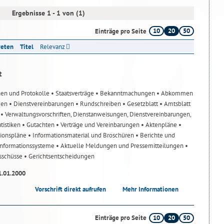
Ergebnisse 1 - 1 von (1)
10
20
50
Einträge pro Seite
reten
Titel
Relevanz
t
nen und Protokolle
• Staatsverträge
• Bekanntmachungen
• Abkommen
gen
• Dienstvereinbarungen
• Rundschreiben
• Gesetzblatt
• Amtsblatt
n
• Verwaltungsvorschriften, Dienstanweisungen, Dienstvereinbarungen,
atistiken
• Gutachten
• Verträge und Vereinbarungen
• Aktenpläne
•
tionspläne
• Informationsmaterial und Broschüren
• Berichte und
-Informationssysteme
• Aktuelle Meldungen und Pressemitteilungen
•
usschüsse
• Gerichtsentscheidungen
1.01.2000
Vorschrift direkt aufrufen
Mehr Informationen
10
20
50
Einträge pro Seite