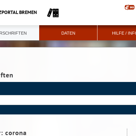
ZPORTAL BREMEN
RSCHRIFTEN
DATEN
HILFE / IN
iften
r:
corona