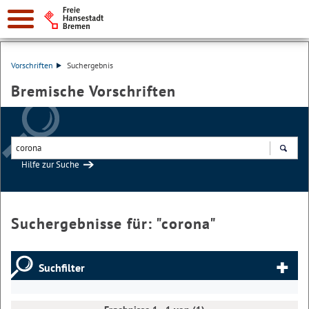
Vorschriften
Suchergebnis
Bremische Vorschriften
Hilfe zur Suche
Suchen
Suchergebnisse für: "
corona
"
Suchfilter