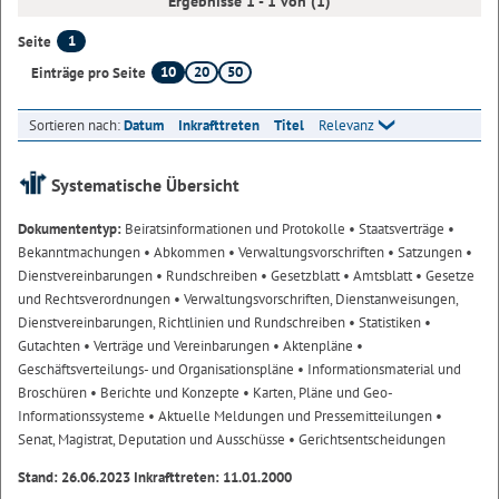
Ergebnisse 1 - 1 von (1)
1
Seite
10
20
50
Einträge pro Seite
Sortieren nach:
Datum
Inkrafttreten
Titel
Relevanz
Systematische Übersicht
Dokumententyp:
Beiratsinformationen und Protokolle
• Staatsverträge
•
Bekanntmachungen
• Abkommen
• Verwaltungsvorschriften
• Satzungen
•
Dienstvereinbarungen
• Rundschreiben
• Gesetzblatt
• Amtsblatt
• Gesetze
und Rechtsverordnungen
• Verwaltungsvorschriften, Dienstanweisungen,
Dienstvereinbarungen, Richtlinien und Rundschreiben
• Statistiken
•
Gutachten
• Verträge und Vereinbarungen
• Aktenpläne
•
Geschäftsverteilungs- und Organisationspläne
• Informationsmaterial und
Broschüren
• Berichte und Konzepte
• Karten, Pläne und Geo-
Informationssysteme
• Aktuelle Meldungen und Pressemitteilungen
•
Senat, Magistrat, Deputation und Ausschüsse
• Gerichtsentscheidungen
Stand: 26.06.2023 Inkrafttreten: 11.01.2000