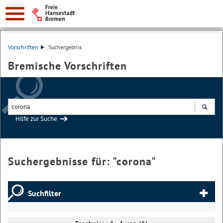
Vorschriften
Suchergebnis
Bremische Vorschriften
Hilfe zur Suche
Suchen
Suchergebnisse für: "
corona
"
Suchfilter