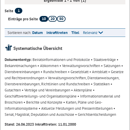
Ergebnisse 1 - 1 von (1)
1
Seite
10
20
50
Einträge pro Seite
Sortieren nach:
Datum
Inkrafttreten
Titel
Relevanz
Systematische Übersicht
Dokumententyp:
Beiratsinformationen und Protokolle
• Staatsverträge
•
Bekanntmachungen
• Abkommen
• Verwaltungsvorschriften
• Satzungen
•
Dienstvereinbarungen
• Rundschreiben
• Gesetzblatt
• Amtsblatt
• Gesetze
und Rechtsverordnungen
• Verwaltungsvorschriften, Dienstanweisungen,
Dienstvereinbarungen, Richtlinien und Rundschreiben
• Statistiken
•
Gutachten
• Verträge und Vereinbarungen
• Aktenpläne
•
Geschäftsverteilungs- und Organisationspläne
• Informationsmaterial und
Broschüren
• Berichte und Konzepte
• Karten, Pläne und Geo-
Informationssysteme
• Aktuelle Meldungen und Pressemitteilungen
•
Senat, Magistrat, Deputation und Ausschüsse
• Gerichtsentscheidungen
Stand: 26.06.2023 Inkrafttreten: 11.01.2000