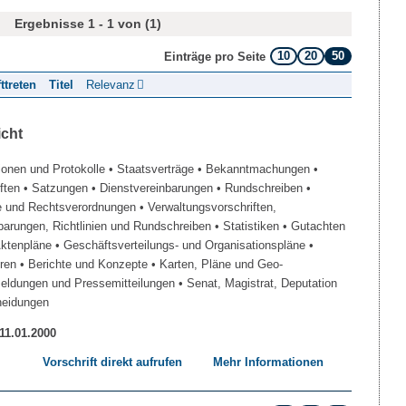
Ergebnisse 1 - 1 von (1)
10
20
50
Einträge pro Seite
fttreten
Titel
Relevanz
icht
ionen und Protokolle
• Staatsverträge
• Bekanntmachungen
•
iften
• Satzungen
• Dienstvereinbarungen
• Rundschreiben
•
e und Rechtsverordnungen
• Verwaltungsvorschriften,
barungen, Richtlinien und Rundschreiben
• Statistiken
• Gutachten
Aktenpläne
• Geschäftsverteilungs- und Organisationspläne
•
üren
• Berichte und Konzepte
• Karten, Pläne und Geo-
Meldungen und Pressemitteilungen
• Senat, Magistrat, Deputation
heidungen
 11.01.2000
Vorschrift direkt aufrufen
Mehr Informationen