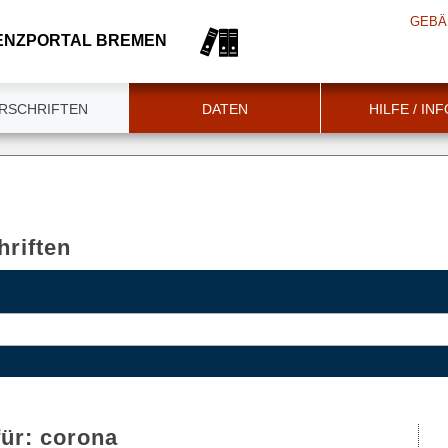
GEBÄ
ENZPORTAL BREMEN
RSCHRIFTEN
DATEN
HILFE / IN
riften
für:
corona