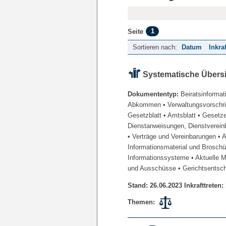
1
Seite
Sortieren nach:
Datum
Inkra
Systematische Übers
Dokumententyp:
Beiratsinformat
Abkommen
• Verwaltungsvorschr
Gesetzblatt
• Amtsblatt
• Gesetz
Dienstanweisungen, Dienstverein
• Verträge und Vereinbarungen
• 
Informationsmaterial und Brosch
Informationssysteme
• Aktuelle 
und Ausschüsse
• Gerichtsentsc
Stand: 26.06.2023 Inkrafttreten:
Themen: