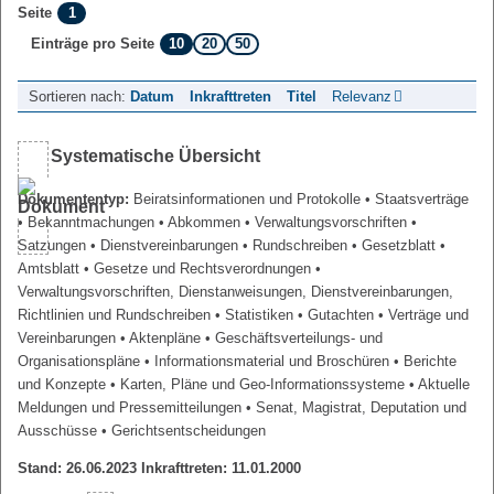
1
Seite
10
20
50
Einträge pro Seite
Sortieren nach:
Datum
Inkrafttreten
Titel
Relevanz
Systematische Übersicht
Dokumententyp:
Beiratsinformationen und Protokolle
• Staatsverträge
• Bekanntmachungen
• Abkommen
• Verwaltungsvorschriften
•
Satzungen
• Dienstvereinbarungen
• Rundschreiben
• Gesetzblatt
•
Amtsblatt
• Gesetze und Rechtsverordnungen
•
Verwaltungsvorschriften, Dienstanweisungen, Dienstvereinbarungen,
Richtlinien und Rundschreiben
• Statistiken
• Gutachten
• Verträge und
Vereinbarungen
• Aktenpläne
• Geschäftsverteilungs- und
Organisationspläne
• Informationsmaterial und Broschüren
• Berichte
und Konzepte
• Karten, Pläne und Geo-Informationssysteme
• Aktuelle
Meldungen und Pressemitteilungen
• Senat, Magistrat, Deputation und
Ausschüsse
• Gerichtsentscheidungen
Stand: 26.06.2023 Inkrafttreten: 11.01.2000