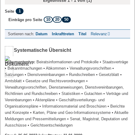
Ergebnisse 1 - 1 von (1)
1
Seite
10
20
50
Einträge pro Seite
Sortieren nach:
Datum
Inkrafttreten
Titel
Relevanz
Systematische Übersicht
Dokumententyp:
Beiratsinformationen und Protokolle
• Staatsverträge
• Bekanntmachungen
• Abkommen
• Verwaltungsvorschriften
•
Satzungen
• Dienstvereinbarungen
• Rundschreiben
• Gesetzblatt
•
Amtsblatt
• Gesetze und Rechtsverordnungen
•
Verwaltungsvorschriften, Dienstanweisungen, Dienstvereinbarungen,
Richtlinien und Rundschreiben
• Statistiken
• Gutachten
• Verträge und
Vereinbarungen
• Aktenpläne
• Geschäftsverteilungs- und
Organisationspläne
• Informationsmaterial und Broschüren
• Berichte
und Konzepte
• Karten, Pläne und Geo-Informationssysteme
• Aktuelle
Meldungen und Pressemitteilungen
• Senat, Magistrat, Deputation und
Ausschüsse
• Gerichtsentscheidungen