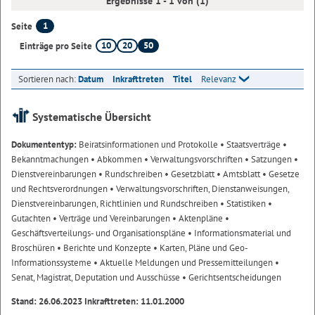
Ergebnisse 1 - 1 von (1)
1
Seite
10
20
50
Einträge pro Seite
Sortieren nach:
Datum
Inkrafttreten
Titel
Relevanz
Systematische Übersicht
Dokumententyp:
Beiratsinformationen und Protokolle
• Staatsverträge
•
Bekanntmachungen
• Abkommen
• Verwaltungsvorschriften
• Satzungen
•
Dienstvereinbarungen
• Rundschreiben
• Gesetzblatt
• Amtsblatt
• Gesetze
und Rechtsverordnungen
• Verwaltungsvorschriften, Dienstanweisungen,
Dienstvereinbarungen, Richtlinien und Rundschreiben
• Statistiken
•
Gutachten
• Verträge und Vereinbarungen
• Aktenpläne
•
Geschäftsverteilungs- und Organisationspläne
• Informationsmaterial und
Broschüren
• Berichte und Konzepte
• Karten, Pläne und Geo-
Informationssysteme
• Aktuelle Meldungen und Pressemitteilungen
•
Senat, Magistrat, Deputation und Ausschüsse
• Gerichtsentscheidungen
Stand: 26.06.2023 Inkrafttreten: 11.01.2000