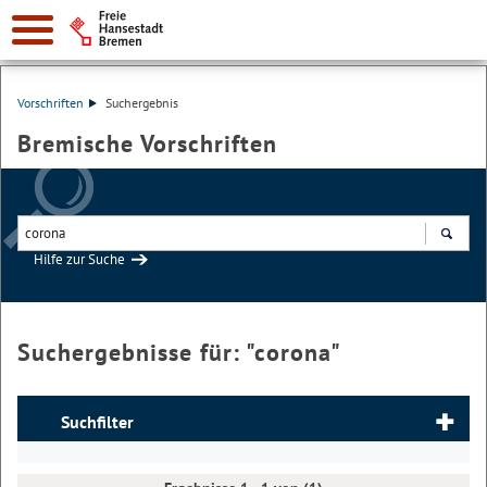
Vorschriften
Suchergebnis
Bremische Vorschriften
Hilfe zur Suche
Suchen
Suchergebnisse für: "
corona
"
Suchfilter