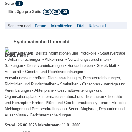
1
Seite
10
20
50
Einträge pro Seite
Sortieren nach:
Datum
Inkrafttreten
Titel
Relevanz
Systematische Übersicht
Dokumententyp:
Beiratsinformationen und Protokolle
• Staatsverträge
• Bekanntmachungen
• Abkommen
• Verwaltungsvorschriften
•
Satzungen
• Dienstvereinbarungen
• Rundschreiben
• Gesetzblatt
•
Amtsblatt
• Gesetze und Rechtsverordnungen
•
Verwaltungsvorschriften, Dienstanweisungen, Dienstvereinbarungen,
Richtlinien und Rundschreiben
• Statistiken
• Gutachten
• Verträge und
Vereinbarungen
• Aktenpläne
• Geschäftsverteilungs- und
Organisationspläne
• Informationsmaterial und Broschüren
• Berichte
und Konzepte
• Karten, Pläne und Geo-Informationssysteme
• Aktuelle
Meldungen und Pressemitteilungen
• Senat, Magistrat, Deputation und
Ausschüsse
• Gerichtsentscheidungen
Stand: 26.06.2023 Inkrafttreten: 11.01.2000