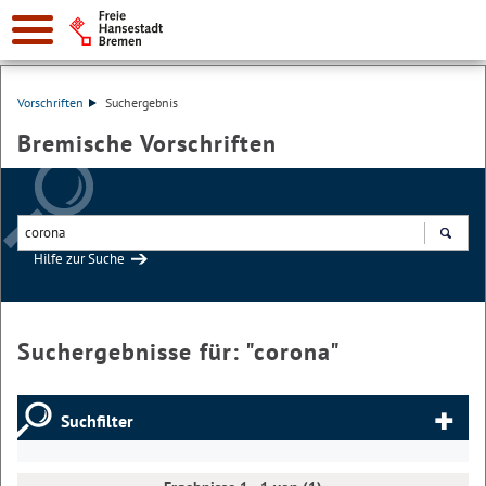
Vorschriften
Suchergebnis
Bremische Vorschriften
Hilfe zur Suche
Suchen
Suchergebnisse für: "
corona
"
Suchfilter