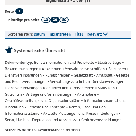
Ergebnisse 1 - 1 von (1)
1
Seite
10
20
50
Einträge pro Seite
Sortieren nach:
Datum
Inkrafttreten
Titel
Relevanz
Systematische Übersicht
Dokumententyp:
Beiratsinformationen und Protokolle
• Staatsverträge
•
Bekanntmachungen
• Abkommen
• Verwaltungsvorschriften
• Satzungen
•
Dienstvereinbarungen
• Rundschreiben
• Gesetzblatt
• Amtsblatt
• Gesetze
und Rechtsverordnungen
• Verwaltungsvorschriften, Dienstanweisungen,
Dienstvereinbarungen, Richtlinien und Rundschreiben
• Statistiken
•
Gutachten
• Verträge und Vereinbarungen
• Aktenpläne
•
Geschäftsverteilungs- und Organisationspläne
• Informationsmaterial und
Broschüren
• Berichte und Konzepte
• Karten, Pläne und Geo-
Informationssysteme
• Aktuelle Meldungen und Pressemitteilungen
•
Senat, Magistrat, Deputation und Ausschüsse
• Gerichtsentscheidungen
Stand: 26.06.2023 Inkrafttreten: 11.01.2000