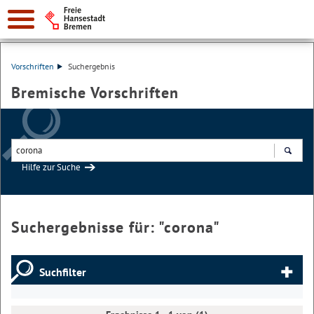
Vorschriften
Suchergebnis
Bremische Vorschriften
Hilfe zur Suche
Suchen
Suchergebnisse für: "
corona
"
Suchfilter