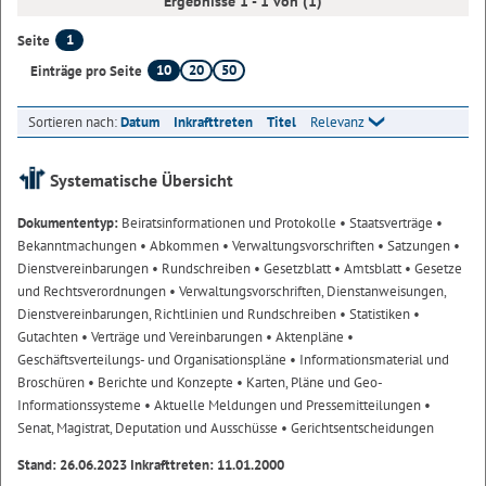
Ergebnisse 1 - 1 von (1)
1
Seite
10
20
50
Einträge pro Seite
Sortieren nach:
Datum
Inkrafttreten
Titel
Relevanz
Systematische Übersicht
Dokumententyp:
Beiratsinformationen und Protokolle
• Staatsverträge
•
Bekanntmachungen
• Abkommen
• Verwaltungsvorschriften
• Satzungen
•
Dienstvereinbarungen
• Rundschreiben
• Gesetzblatt
• Amtsblatt
• Gesetze
und Rechtsverordnungen
• Verwaltungsvorschriften, Dienstanweisungen,
Dienstvereinbarungen, Richtlinien und Rundschreiben
• Statistiken
•
Gutachten
• Verträge und Vereinbarungen
• Aktenpläne
•
Geschäftsverteilungs- und Organisationspläne
• Informationsmaterial und
Broschüren
• Berichte und Konzepte
• Karten, Pläne und Geo-
Informationssysteme
• Aktuelle Meldungen und Pressemitteilungen
•
Senat, Magistrat, Deputation und Ausschüsse
• Gerichtsentscheidungen
Stand: 26.06.2023 Inkrafttreten: 11.01.2000