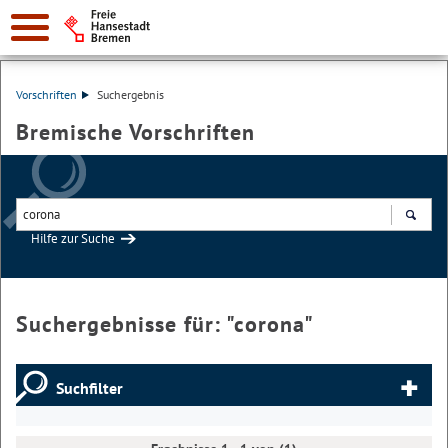
Vorschriften
Suchergebnis
Bremische Vorschriften
Hilfe zur Suche
Suchen
Suchergebnisse für: "
corona
"
Suchfilter