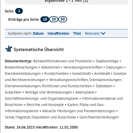
Ergebnisse 1 - 1 von (1)
1
Seite
10
20
50
Einträge pro Seite
Sortieren nach:
Datum
Inkrafttreten
Titel
Relevanz
Systematische Übersicht
Dokumententyp:
Beiratsinformationen und Protokolle
• Staatsverträge
•
Bekanntmachungen
• Abkommen
• Verwaltungsvorschriften
• Satzungen
•
Dienstvereinbarungen
• Rundschreiben
• Gesetzblatt
• Amtsblatt
• Gesetze
und Rechtsverordnungen
• Verwaltungsvorschriften, Dienstanweisungen,
Dienstvereinbarungen, Richtlinien und Rundschreiben
• Statistiken
•
Gutachten
• Verträge und Vereinbarungen
• Aktenpläne
•
Geschäftsverteilungs- und Organisationspläne
• Informationsmaterial und
Broschüren
• Berichte und Konzepte
• Karten, Pläne und Geo-
Informationssysteme
• Aktuelle Meldungen und Pressemitteilungen
•
Senat, Magistrat, Deputation und Ausschüsse
• Gerichtsentscheidungen
Stand: 26.06.2023 Inkrafttreten: 11.01.2000