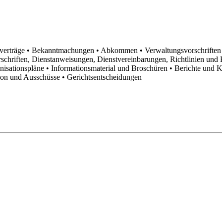
sverträge
• Bekanntmachungen
• Abkommen
• Verwaltungsvorschrifte
schriften, Dienstanweisungen, Dienstvereinbarungen, Richtlinien un
anisationspläne
• Informationsmaterial und Broschüren
• Berichte und 
tion und Ausschüsse
• Gerichtsentscheidungen