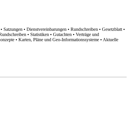
n
• Satzungen
• Dienstvereinbarungen
• Rundschreiben
• Gesetzblatt
•
d Rundschreiben
• Statistiken
• Gutachten
• Verträge und
Konzepte
• Karten, Pläne und Geo-Informationssysteme
• Aktuelle