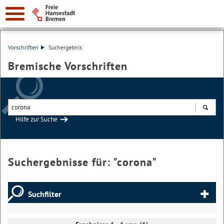
Vorschriften
Suchergebnis
Bremische Vorschriften
Hilfe zur Suche
Suchen
Suchergebnisse für: "
corona
"
Suchfilter