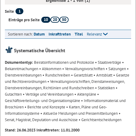
Ergebnisse 1 - 1 von (1)
1
Seite
10
20
50
Einträge pro Seite
Sortieren nach:
Datum
Inkrafttreten
Titel
Relevanz
Systematische Übersicht
Dokumententyp:
Beiratsinformationen und Protokolle
• Staatsverträge
•
Bekanntmachungen
• Abkommen
• Verwaltungsvorschriften
• Satzungen
•
Dienstvereinbarungen
• Rundschreiben
• Gesetzblatt
• Amtsblatt
• Gesetze
und Rechtsverordnungen
• Verwaltungsvorschriften, Dienstanweisungen,
Dienstvereinbarungen, Richtlinien und Rundschreiben
• Statistiken
•
Gutachten
• Verträge und Vereinbarungen
• Aktenpläne
•
Geschäftsverteilungs- und Organisationspläne
• Informationsmaterial und
Broschüren
• Berichte und Konzepte
• Karten, Pläne und Geo-
Informationssysteme
• Aktuelle Meldungen und Pressemitteilungen
•
Senat, Magistrat, Deputation und Ausschüsse
• Gerichtsentscheidungen
Stand: 26.06.2023 Inkrafttreten: 11.01.2000