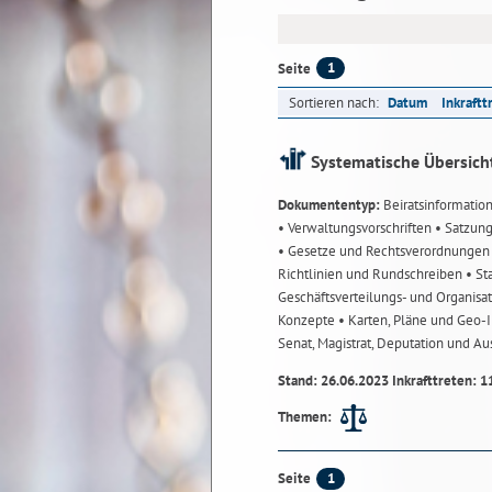
1
Seite
Sortieren nach:
Datum
Inkraftt
Systematische Übersich
Dokumententyp:
Beiratsinformatio
• Verwaltungsvorschriften
• Satzun
• Gesetze und Rechtsverordnunge
Richtlinien und Rundschreiben
• St
Geschäftsverteilungs- und Organisa
Konzepte
• Karten, Pläne und Geo
Senat, Magistrat, Deputation und A
Stand: 26.06.2023 Inkrafttreten: 1
Themen:
1
Seite