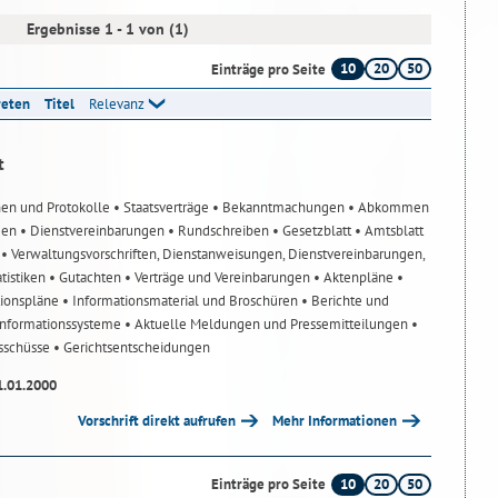
Ergebnisse 1 - 1 von (1)
10
20
50
Einträge pro Seite
reten
Titel
Relevanz
t
nen und Protokolle
• Staatsverträge
• Bekanntmachungen
• Abkommen
gen
• Dienstvereinbarungen
• Rundschreiben
• Gesetzblatt
• Amtsblatt
n
• Verwaltungsvorschriften, Dienstanweisungen, Dienstvereinbarungen,
atistiken
• Gutachten
• Verträge und Vereinbarungen
• Aktenpläne
•
tionspläne
• Informationsmaterial und Broschüren
• Berichte und
-Informationssysteme
• Aktuelle Meldungen und Pressemitteilungen
•
usschüsse
• Gerichtsentscheidungen
1.01.2000
Vorschrift direkt aufrufen
Mehr Informationen
10
20
50
Einträge pro Seite