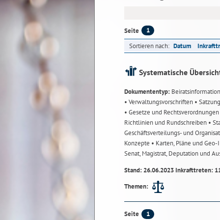
1
Seite
Sortieren nach:
Datum
Inkraftt
Systematische Übersich
Dokumententyp:
Beiratsinformatio
• Verwaltungsvorschriften
• Satzun
• Gesetze und Rechtsverordnunge
Richtlinien und Rundschreiben
• St
Geschäftsverteilungs- und Organisa
Konzepte
• Karten, Pläne und Geo
Senat, Magistrat, Deputation und A
Stand: 26.06.2023 Inkrafttreten: 1
Themen:
1
Seite