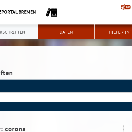
ZPORTAL BREMEN
RSCHRIFTEN
DATEN
HILFE / IN
iften
r:
corona