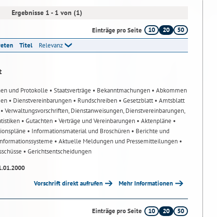
Ergebnisse 1 - 1 von (1)
10
20
50
Einträge pro Seite
reten
Titel
Relevanz
t
nen und Protokolle
• Staatsverträge
• Bekanntmachungen
• Abkommen
gen
• Dienstvereinbarungen
• Rundschreiben
• Gesetzblatt
• Amtsblatt
n
• Verwaltungsvorschriften, Dienstanweisungen, Dienstvereinbarungen,
atistiken
• Gutachten
• Verträge und Vereinbarungen
• Aktenpläne
•
tionspläne
• Informationsmaterial und Broschüren
• Berichte und
-Informationssysteme
• Aktuelle Meldungen und Pressemitteilungen
•
usschüsse
• Gerichtsentscheidungen
1.01.2000
Vorschrift direkt aufrufen
Mehr Informationen
10
20
50
Einträge pro Seite