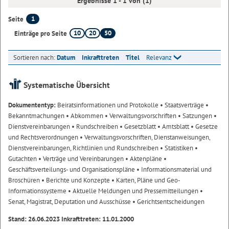
Ergebnisse 1 - 1 von (1)
1
Seite
10
20
50
Einträge pro Seite
Sortieren nach:
Datum
Inkrafttreten
Titel
Relevanz
Systematische Übersicht
Dokumententyp:
Beiratsinformationen und Protokolle
• Staatsverträge
•
Bekanntmachungen
• Abkommen
• Verwaltungsvorschriften
• Satzungen
•
Dienstvereinbarungen
• Rundschreiben
• Gesetzblatt
• Amtsblatt
• Gesetze
und Rechtsverordnungen
• Verwaltungsvorschriften, Dienstanweisungen,
Dienstvereinbarungen, Richtlinien und Rundschreiben
• Statistiken
•
Gutachten
• Verträge und Vereinbarungen
• Aktenpläne
•
Geschäftsverteilungs- und Organisationspläne
• Informationsmaterial und
Broschüren
• Berichte und Konzepte
• Karten, Pläne und Geo-
Informationssysteme
• Aktuelle Meldungen und Pressemitteilungen
•
Senat, Magistrat, Deputation und Ausschüsse
• Gerichtsentscheidungen
Stand: 26.06.2023 Inkrafttreten: 11.01.2000