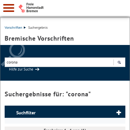
Vorschriften
Suchergebnis
Bremische Vorschriften
Hilfe zur Suche
Suchen
Suchergebnisse für: "
corona
"
Suchfilter