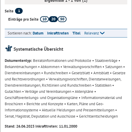
Ergebnisse 1 - 1 von (1)
1
Seite
10
20
50
Einträge pro Seite
Sortieren nach:
Datum
Inkrafttreten
Titel
Relevanz
Systematische Übersicht
Dokumententyp:
Beiratsinformationen und Protokolle
• Staatsverträge
•
Bekanntmachungen
• Abkommen
• Verwaltungsvorschriften
• Satzungen
•
Dienstvereinbarungen
• Rundschreiben
• Gesetzblatt
• Amtsblatt
• Gesetze
und Rechtsverordnungen
• Verwaltungsvorschriften, Dienstanweisungen,
Dienstvereinbarungen, Richtlinien und Rundschreiben
• Statistiken
•
Gutachten
• Verträge und Vereinbarungen
• Aktenpläne
•
Geschäftsverteilungs- und Organisationspläne
• Informationsmaterial und
Broschüren
• Berichte und Konzepte
• Karten, Pläne und Geo-
Informationssysteme
• Aktuelle Meldungen und Pressemitteilungen
•
Senat, Magistrat, Deputation und Ausschüsse
• Gerichtsentscheidungen
Stand: 26.06.2023 Inkrafttreten: 11.01.2000