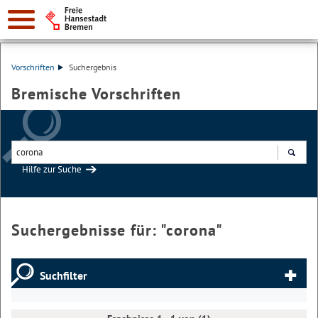
Vorschriften
Suchergebnis
Bremische Vorschriften
Hilfe zur Suche
Suchen
Suchergebnisse für: "
corona
"
Suchfilter