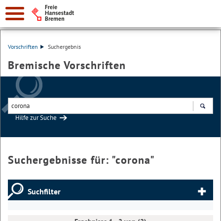
Vorschriften
Suchergebnis
Bremische Vorschriften
Hilfe zur Suche
Suchen
Suchergebnisse für: "
corona
"
Suchfilter