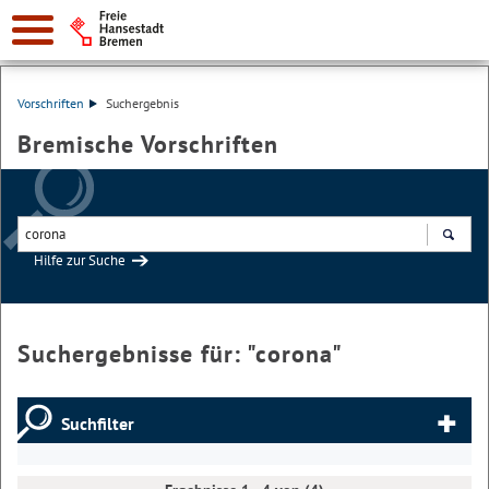
Vorschriften
Suchergebnis
Bremische Vorschriften
Hilfe zur Suche
Suchen
Suchergebnisse für: "
corona
"
Suchfilter