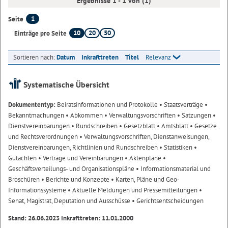
Ergebnisse 1 - 1 von (1)
1
Seite
10
20
50
Einträge pro Seite
Sortieren nach:
Datum
Inkrafttreten
Titel
Relevanz
Systematische Übersicht
Dokumententyp:
Beiratsinformationen und Protokolle
• Staatsverträge
•
Bekanntmachungen
• Abkommen
• Verwaltungsvorschriften
• Satzungen
•
Dienstvereinbarungen
• Rundschreiben
• Gesetzblatt
• Amtsblatt
• Gesetze
und Rechtsverordnungen
• Verwaltungsvorschriften, Dienstanweisungen,
Dienstvereinbarungen, Richtlinien und Rundschreiben
• Statistiken
•
Gutachten
• Verträge und Vereinbarungen
• Aktenpläne
•
Geschäftsverteilungs- und Organisationspläne
• Informationsmaterial und
Broschüren
• Berichte und Konzepte
• Karten, Pläne und Geo-
Informationssysteme
• Aktuelle Meldungen und Pressemitteilungen
•
Senat, Magistrat, Deputation und Ausschüsse
• Gerichtsentscheidungen
Stand: 26.06.2023 Inkrafttreten: 11.01.2000