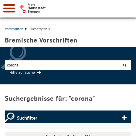
Vorschriften
Suchergebnis
Bremische Vorschriften
Hilfe zur Suche
Suchen
Suchergebnisse für: "
corona
"
Suchfilter