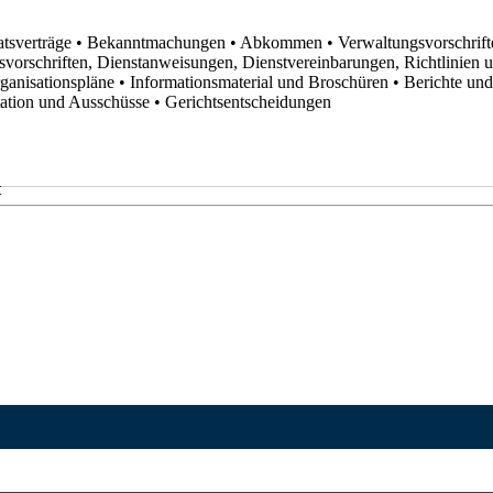
atsverträge
• Bekanntmachungen
• Abkommen
• Verwaltungsvorschrif
svorschriften, Dienstanweisungen, Dienstvereinbarungen, Richtlinien
rganisationspläne
• Informationsmaterial und Broschüren
• Berichte un
utation und Ausschüsse
• Gerichtsentscheidungen