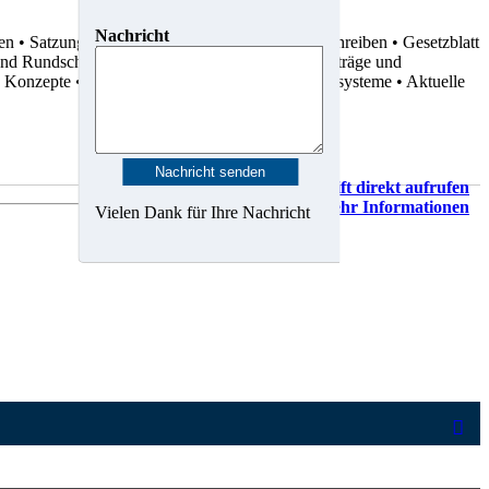
Nachricht
ten
• Satzungen
• Dienstvereinbarungen
• Rundschreiben
• Gesetzblatt
 und Rundschreiben
• Statistiken
• Gutachten
• Verträge und
d Konzepte
• Karten, Pläne und Geo-Informationssysteme
• Aktuelle
Vorschrift direkt aufrufen
Mehr Informationen
Vielen Dank für Ihre Nachricht