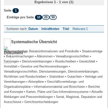
Ergebnisse 1 - 1 von (1)
1
Seite
10
20
50
Einträge pro Seite
Sortieren nach:
Datum
Inkrafttreten
Titel
Relevanz
Systematische Übersicht
Dokumententyp:
Beiratsinformationen und Protokolle
• Staatsverträge
• Bekanntmachungen
• Abkommen
• Verwaltungsvorschriften
•
Satzungen
• Dienstvereinbarungen
• Rundschreiben
• Gesetzblatt
•
Amtsblatt
• Gesetze und Rechtsverordnungen
•
Verwaltungsvorschriften, Dienstanweisungen, Dienstvereinbarungen,
Richtlinien und Rundschreiben
• Statistiken
• Gutachten
• Verträge und
Vereinbarungen
• Aktenpläne
• Geschäftsverteilungs- und
Organisationspläne
• Informationsmaterial und Broschüren
• Berichte
und Konzepte
• Karten, Pläne und Geo-Informationssysteme
• Aktuelle
Meldungen und Pressemitteilungen
• Senat, Magistrat, Deputation und
Ausschüsse
• Gerichtsentscheidungen