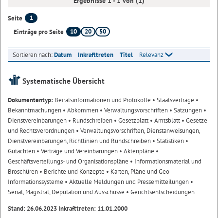
Ergebnisse 1 - 1 von (1)
1
Seite
10
20
50
Einträge pro Seite
Sortieren nach:
Datum
Inkrafttreten
Titel
Relevanz
Systematische Übersicht
Dokumententyp:
Beiratsinformationen und Protokolle
• Staatsverträge
•
Bekanntmachungen
• Abkommen
• Verwaltungsvorschriften
• Satzungen
•
Dienstvereinbarungen
• Rundschreiben
• Gesetzblatt
• Amtsblatt
• Gesetze
und Rechtsverordnungen
• Verwaltungsvorschriften, Dienstanweisungen,
Dienstvereinbarungen, Richtlinien und Rundschreiben
• Statistiken
•
Gutachten
• Verträge und Vereinbarungen
• Aktenpläne
•
Geschäftsverteilungs- und Organisationspläne
• Informationsmaterial und
Broschüren
• Berichte und Konzepte
• Karten, Pläne und Geo-
Informationssysteme
• Aktuelle Meldungen und Pressemitteilungen
•
Senat, Magistrat, Deputation und Ausschüsse
• Gerichtsentscheidungen
Stand: 26.06.2023 Inkrafttreten: 11.01.2000