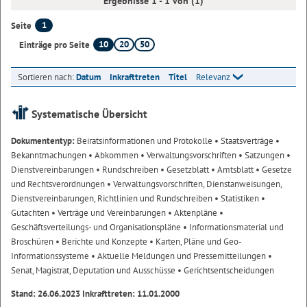
Ergebnisse 1 - 1 von (1)
1
Seite
10
20
50
Einträge pro Seite
Sortieren nach:
Datum
Inkrafttreten
Titel
Relevanz
Systematische Übersicht
Dokumententyp:
Beiratsinformationen und Protokolle
• Staatsverträge
•
Bekanntmachungen
• Abkommen
• Verwaltungsvorschriften
• Satzungen
•
Dienstvereinbarungen
• Rundschreiben
• Gesetzblatt
• Amtsblatt
• Gesetze
und Rechtsverordnungen
• Verwaltungsvorschriften, Dienstanweisungen,
Dienstvereinbarungen, Richtlinien und Rundschreiben
• Statistiken
•
Gutachten
• Verträge und Vereinbarungen
• Aktenpläne
•
Geschäftsverteilungs- und Organisationspläne
• Informationsmaterial und
Broschüren
• Berichte und Konzepte
• Karten, Pläne und Geo-
Informationssysteme
• Aktuelle Meldungen und Pressemitteilungen
•
Senat, Magistrat, Deputation und Ausschüsse
• Gerichtsentscheidungen
Stand: 26.06.2023 Inkrafttreten: 11.01.2000