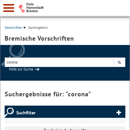
Vorschriften
Suchergebnis
Bremische Vorschriften
Hilfe zur Suche
Suchen
Suchergebnisse für: "
corona
"
Suchfilter