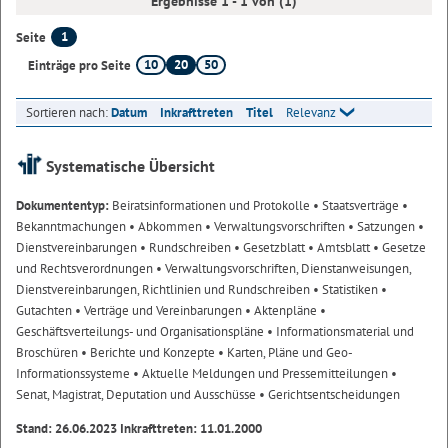
Ergebnisse 1 - 1 von (1)
1
Seite
10
20
50
Einträge pro Seite
Sortieren nach:
Datum
Inkrafttreten
Titel
Relevanz
Systematische Übersicht
Dokumententyp:
Beiratsinformationen und Protokolle
• Staatsverträge
•
Bekanntmachungen
• Abkommen
• Verwaltungsvorschriften
• Satzungen
•
Dienstvereinbarungen
• Rundschreiben
• Gesetzblatt
• Amtsblatt
• Gesetze
und Rechtsverordnungen
• Verwaltungsvorschriften, Dienstanweisungen,
Dienstvereinbarungen, Richtlinien und Rundschreiben
• Statistiken
•
Gutachten
• Verträge und Vereinbarungen
• Aktenpläne
•
Geschäftsverteilungs- und Organisationspläne
• Informationsmaterial und
Broschüren
• Berichte und Konzepte
• Karten, Pläne und Geo-
Informationssysteme
• Aktuelle Meldungen und Pressemitteilungen
•
Senat, Magistrat, Deputation und Ausschüsse
• Gerichtsentscheidungen
Stand: 26.06.2023 Inkrafttreten: 11.01.2000