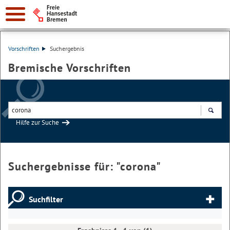
Vorschriften
Suchergebnis
Bremische Vorschriften
Hilfe zur Suche
Suchen
Suchergebnisse für: "
corona
"
Suchfilter