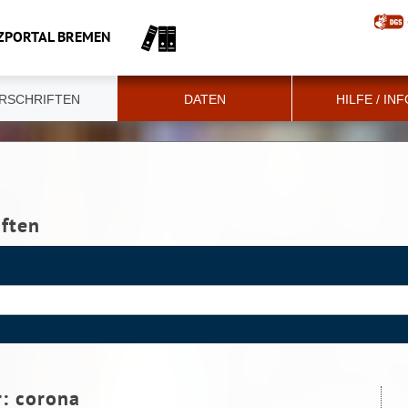
ZPORTAL BREMEN
RSCHRIFTEN
DATEN
HILFE / IN
iften
r:
corona