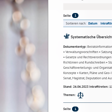
1
Seite
Sortieren nach:
Datum
Inkraftt
Systematische Übersich
Dokumententyp:
Beiratsinformatio
• Verwaltungsvorschriften
• Satzun
• Gesetze und Rechtsverordnunge
Richtlinien und Rundschreiben
• St
Geschäftsverteilungs- und Organisa
Konzepte
• Karten, Pläne und Geo
Senat, Magistrat, Deputation und A
Stand: 26.06.2023 Inkrafttreten: 1
Themen:
1
Seite