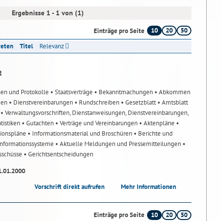
Ergebnisse 1 - 1 von (1)
10
20
50
Einträge pro Seite
reten
Titel
Relevanz
t
nen und Protokolle
• Staatsverträge
• Bekanntmachungen
• Abkommen
gen
• Dienstvereinbarungen
• Rundschreiben
• Gesetzblatt
• Amtsblatt
n
• Verwaltungsvorschriften, Dienstanweisungen, Dienstvereinbarungen,
atistiken
• Gutachten
• Verträge und Vereinbarungen
• Aktenpläne
•
tionspläne
• Informationsmaterial und Broschüren
• Berichte und
-Informationssysteme
• Aktuelle Meldungen und Pressemitteilungen
•
usschüsse
• Gerichtsentscheidungen
1.01.2000
Vorschrift direkt aufrufen
Mehr Informationen
10
20
50
Einträge pro Seite