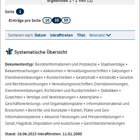
Ergebnisse 1 - 1 von (1)
1
Seite
10
20
50
Einträge pro Seite
Sortieren nach:
Datum
Inkrafttreten
Titel
Relevanz
Systematische Übersicht
Dokumententyp:
Beiratsinformationen und Protokolle
• Staatsverträge
•
Bekanntmachungen
• Abkommen
• Verwaltungsvorschriften
• Satzungen
•
Dienstvereinbarungen
• Rundschreiben
• Gesetzblatt
• Amtsblatt
• Gesetze
und Rechtsverordnungen
• Verwaltungsvorschriften, Dienstanweisungen,
Dienstvereinbarungen, Richtlinien und Rundschreiben
• Statistiken
•
Gutachten
• Verträge und Vereinbarungen
• Aktenpläne
•
Geschäftsverteilungs- und Organisationspläne
• Informationsmaterial und
Broschüren
• Berichte und Konzepte
• Karten, Pläne und Geo-
Informationssysteme
• Aktuelle Meldungen und Pressemitteilungen
•
Senat, Magistrat, Deputation und Ausschüsse
• Gerichtsentscheidungen
Stand: 26.06.2023 Inkrafttreten: 11.01.2000