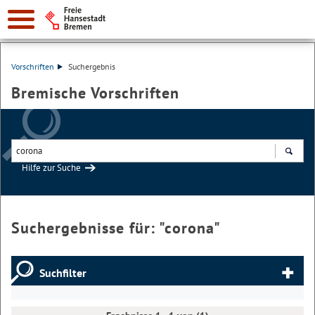
Vorschriften
Suchergebnis
Bremische Vorschriften
Hilfe zur Suche
Suchen
Suchergebnisse für: "
corona
"
Suchfilter