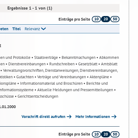
Ergebnisse 1 - 1 von (1)
10
20
50
Einträge pro Seite
reten
Titel
Relevanz
t
nen und Protokolle
• Staatsverträge
• Bekanntmachungen
• Abkommen
gen
• Dienstvereinbarungen
• Rundschreiben
• Gesetzblatt
• Amtsblatt
n
• Verwaltungsvorschriften, Dienstanweisungen, Dienstvereinbarungen,
atistiken
• Gutachten
• Verträge und Vereinbarungen
• Aktenpläne
•
tionspläne
• Informationsmaterial und Broschüren
• Berichte und
-Informationssysteme
• Aktuelle Meldungen und Pressemitteilungen
•
usschüsse
• Gerichtsentscheidungen
1.01.2000
Vorschrift direkt aufrufen
Mehr Informationen
10
20
50
Einträge pro Seite