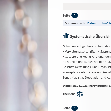
1
Seite
Sortieren nach:
Datum
Inkraftt
Systematische Übersich
Dokumententyp:
Beiratsinformatio
• Verwaltungsvorschriften
• Satzun
• Gesetze und Rechtsverordnunge
Richtlinien und Rundschreiben
• St
Geschäftsverteilungs- und Organisa
Konzepte
• Karten, Pläne und Geo
Senat, Magistrat, Deputation und A
Stand: 26.06.2023 Inkrafttreten: 1
Themen:
1
Seite