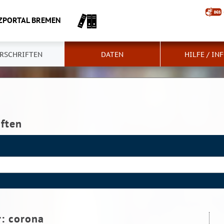
ZPORTAL BREMEN
RSCHRIFTEN
DATEN
HILFE / IN
iften
r:
corona