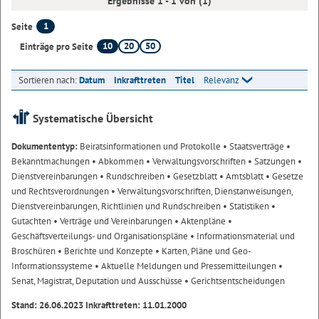
Ergebnisse 1 - 1 von (1)
1
Seite
10
20
50
Einträge pro Seite
Sortieren nach:
Datum
Inkrafttreten
Titel
Relevanz
Systematische Übersicht
Dokumententyp:
Beiratsinformationen und Protokolle
• Staatsverträge
•
Bekanntmachungen
• Abkommen
• Verwaltungsvorschriften
• Satzungen
•
Dienstvereinbarungen
• Rundschreiben
• Gesetzblatt
• Amtsblatt
• Gesetze
und Rechtsverordnungen
• Verwaltungsvorschriften, Dienstanweisungen,
Dienstvereinbarungen, Richtlinien und Rundschreiben
• Statistiken
•
Gutachten
• Verträge und Vereinbarungen
• Aktenpläne
•
Geschäftsverteilungs- und Organisationspläne
• Informationsmaterial und
Broschüren
• Berichte und Konzepte
• Karten, Pläne und Geo-
Informationssysteme
• Aktuelle Meldungen und Pressemitteilungen
•
Senat, Magistrat, Deputation und Ausschüsse
• Gerichtsentscheidungen
Stand: 26.06.2023 Inkrafttreten: 11.01.2000