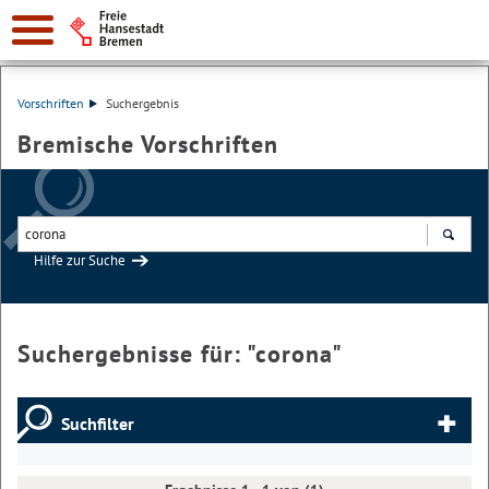
Vorschriften
Suchergebnis
Bremische Vorschriften
Hilfe zur Suche
Suchen
Suchergebnisse für: "
corona
"
Suchfilter