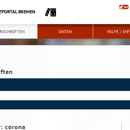
ZPORTAL BREMEN
RSCHRIFTEN
DATEN
HILFE / IN
iften
r:
corona