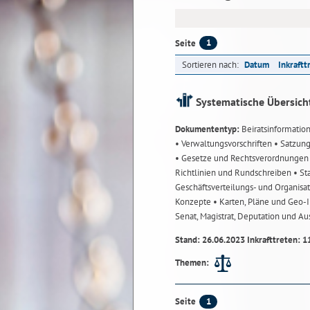
1
Seite
Sortieren nach:
Datum
Inkraftt
Systematische Übersich
Dokumententyp:
Beiratsinformatio
• Verwaltungsvorschriften
• Satzun
• Gesetze und Rechtsverordnunge
Richtlinien und Rundschreiben
• St
Geschäftsverteilungs- und Organisa
Konzepte
• Karten, Pläne und Geo
Senat, Magistrat, Deputation und A
Stand: 26.06.2023 Inkrafttreten: 1
Themen:
1
Seite