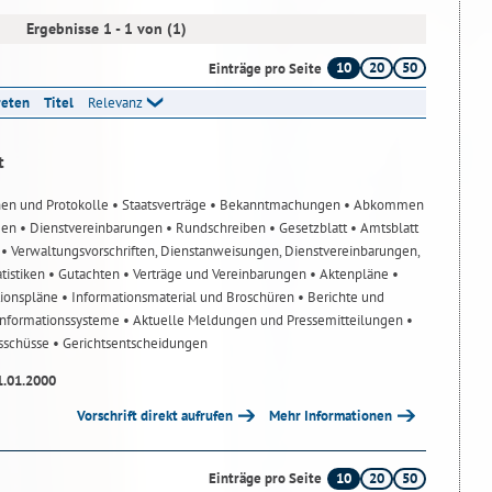
Ergebnisse 1 - 1 von (1)
10
20
50
Einträge pro Seite
reten
Titel
Relevanz
t
nen und Protokolle
• Staatsverträge
• Bekanntmachungen
• Abkommen
gen
• Dienstvereinbarungen
• Rundschreiben
• Gesetzblatt
• Amtsblatt
n
• Verwaltungsvorschriften, Dienstanweisungen, Dienstvereinbarungen,
atistiken
• Gutachten
• Verträge und Vereinbarungen
• Aktenpläne
•
tionspläne
• Informationsmaterial und Broschüren
• Berichte und
-Informationssysteme
• Aktuelle Meldungen und Pressemitteilungen
•
usschüsse
• Gerichtsentscheidungen
1.01.2000
Vorschrift direkt aufrufen
Mehr Informationen
10
20
50
Einträge pro Seite