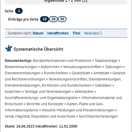
Ergebnisse 1 - 1 von (1)
1
Seite
10
20
50
Einträge pro Seite
Sortieren nach:
Datum
Inkrafttreten
Titel
Relevanz
Systematische Übersicht
Dokumententyp:
Beiratsinformationen und Protokolle
• Staatsverträge
•
Bekanntmachungen
• Abkommen
• Verwaltungsvorschriften
• Satzungen
•
Dienstvereinbarungen
• Rundschreiben
• Gesetzblatt
• Amtsblatt
• Gesetze
und Rechtsverordnungen
• Verwaltungsvorschriften, Dienstanweisungen,
Dienstvereinbarungen, Richtlinien und Rundschreiben
• Statistiken
•
Gutachten
• Verträge und Vereinbarungen
• Aktenpläne
•
Geschäftsverteilungs- und Organisationspläne
• Informationsmaterial und
Broschüren
• Berichte und Konzepte
• Karten, Pläne und Geo-
Informationssysteme
• Aktuelle Meldungen und Pressemitteilungen
•
Senat, Magistrat, Deputation und Ausschüsse
• Gerichtsentscheidungen
Stand: 26.06.2023 Inkrafttreten: 11.01.2000