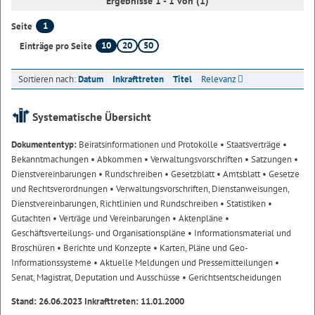
Ergebnisse 1 - 1 von (1)
1
Seite
10
20
50
Einträge pro Seite
Sortieren nach:
Datum
Inkrafttreten
Titel
Relevanz
Systematische Übersicht
Dokumententyp:
Beiratsinformationen und Protokolle
• Staatsverträge
•
Bekanntmachungen
• Abkommen
• Verwaltungsvorschriften
• Satzungen
•
Dienstvereinbarungen
• Rundschreiben
• Gesetzblatt
• Amtsblatt
• Gesetze
und Rechtsverordnungen
• Verwaltungsvorschriften, Dienstanweisungen,
Dienstvereinbarungen, Richtlinien und Rundschreiben
• Statistiken
•
Gutachten
• Verträge und Vereinbarungen
• Aktenpläne
•
Geschäftsverteilungs- und Organisationspläne
• Informationsmaterial und
Broschüren
• Berichte und Konzepte
• Karten, Pläne und Geo-
Informationssysteme
• Aktuelle Meldungen und Pressemitteilungen
•
Senat, Magistrat, Deputation und Ausschüsse
• Gerichtsentscheidungen
Stand: 26.06.2023 Inkrafttreten: 11.01.2000