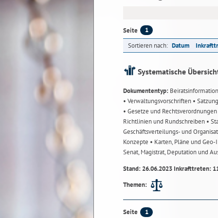
1
Seite
Sortieren nach:
Datum
Inkraftt
Systematische Übersich
Dokumententyp:
Beiratsinformatio
• Verwaltungsvorschriften
• Satzun
• Gesetze und Rechtsverordnunge
Richtlinien und Rundschreiben
• St
Geschäftsverteilungs- und Organisa
Konzepte
• Karten, Pläne und Geo
Senat, Magistrat, Deputation und A
Stand: 26.06.2023 Inkrafttreten: 1
Themen:
1
Seite