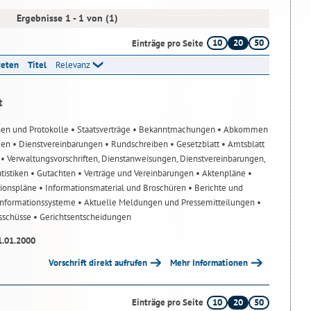
Ergebnisse 1 - 1 von (1)
10
20
50
Einträge pro Seite
reten
Titel
Relevanz
t
nen und Protokolle
• Staatsverträge
• Bekanntmachungen
• Abkommen
gen
• Dienstvereinbarungen
• Rundschreiben
• Gesetzblatt
• Amtsblatt
n
• Verwaltungsvorschriften, Dienstanweisungen, Dienstvereinbarungen,
atistiken
• Gutachten
• Verträge und Vereinbarungen
• Aktenpläne
•
tionspläne
• Informationsmaterial und Broschüren
• Berichte und
-Informationssysteme
• Aktuelle Meldungen und Pressemitteilungen
•
usschüsse
• Gerichtsentscheidungen
1.01.2000
Vorschrift direkt aufrufen
Mehr Informationen
10
20
50
Einträge pro Seite