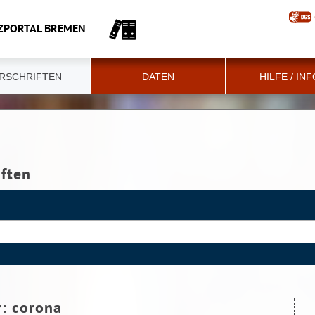
ZPORTAL BREMEN
RSCHRIFTEN
DATEN
HILFE / IN
iften
r:
corona