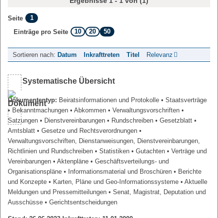
Ergebnisse 1 - 1 von (1)
1
Seite
10
20
50
Einträge pro Seite
Sortieren nach:
Datum
Inkrafttreten
Titel
Relevanz
Systematische Übersicht
Dokumententyp:
Beiratsinformationen und Protokolle
• Staatsverträge
• Bekanntmachungen
• Abkommen
• Verwaltungsvorschriften
•
Satzungen
• Dienstvereinbarungen
• Rundschreiben
• Gesetzblatt
•
Amtsblatt
• Gesetze und Rechtsverordnungen
•
Verwaltungsvorschriften, Dienstanweisungen, Dienstvereinbarungen,
Richtlinien und Rundschreiben
• Statistiken
• Gutachten
• Verträge und
Vereinbarungen
• Aktenpläne
• Geschäftsverteilungs- und
Organisationspläne
• Informationsmaterial und Broschüren
• Berichte
und Konzepte
• Karten, Pläne und Geo-Informationssysteme
• Aktuelle
Meldungen und Pressemitteilungen
• Senat, Magistrat, Deputation und
Ausschüsse
• Gerichtsentscheidungen