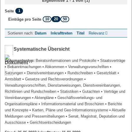
Ergebnisse 1 - 1 von (1)
1
Seite
10
20
50
Einträge pro Seite
Sortieren nach:
Datum
Inkrafttreten
Titel
Relevanz
Systematische Übersicht
Dokumententyp:
Beiratsinformationen und Protokolle
• Staatsverträge
• Bekanntmachungen
• Abkommen
• Verwaltungsvorschriften
•
Satzungen
• Dienstvereinbarungen
• Rundschreiben
• Gesetzblatt
•
Amtsblatt
• Gesetze und Rechtsverordnungen
•
Verwaltungsvorschriften, Dienstanweisungen, Dienstvereinbarungen,
Richtlinien und Rundschreiben
• Statistiken
• Gutachten
• Verträge und
Vereinbarungen
• Aktenpläne
• Geschäftsverteilungs- und
Organisationspläne
• Informationsmaterial und Broschüren
• Berichte
und Konzepte
• Karten, Pläne und Geo-Informationssysteme
• Aktuelle
Meldungen und Pressemitteilungen
• Senat, Magistrat, Deputation und
Ausschüsse
• Gerichtsentscheidungen