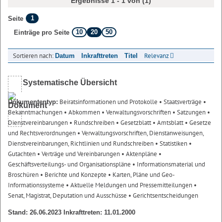
Ergebnisse 1 - 1 von (1)
1
Seite
10
20
50
Einträge pro Seite
Sortieren nach:
Relevanz
Datum
Inkrafttreten
Titel
Systematische Übersicht
Beiratsinformationen und Protokolle
• Staatsverträge
•
Dokumententyp:
Bekanntmachungen
• Abkommen
• Verwaltungsvorschriften
• Satzungen
•
Dienstvereinbarungen
• Rundschreiben
• Gesetzblatt
• Amtsblatt
• Gesetze
und Rechtsverordnungen
• Verwaltungsvorschriften, Dienstanweisungen,
Dienstvereinbarungen, Richtlinien und Rundschreiben
• Statistiken
•
Gutachten
• Verträge und Vereinbarungen
• Aktenpläne
•
Geschäftsverteilungs- und Organisationspläne
• Informationsmaterial und
Broschüren
• Berichte und Konzepte
• Karten, Pläne und Geo-
Informationssysteme
• Aktuelle Meldungen und Pressemitteilungen
•
Senat, Magistrat, Deputation und Ausschüsse
• Gerichtsentscheidungen
Stand: 26.06.2023 Inkrafttreten: 11.01.2000