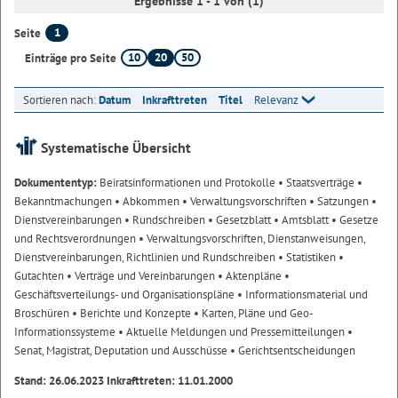
Ergebnisse 1 - 1 von (1)
1
Seite
10
20
50
Einträge pro Seite
Sortieren nach:
Datum
Inkrafttreten
Titel
Relevanz
Systematische Übersicht
Dokumententyp:
Beiratsinformationen und Protokolle
• Staatsverträge
•
Bekanntmachungen
• Abkommen
• Verwaltungsvorschriften
• Satzungen
•
Dienstvereinbarungen
• Rundschreiben
• Gesetzblatt
• Amtsblatt
• Gesetze
und Rechtsverordnungen
• Verwaltungsvorschriften, Dienstanweisungen,
Dienstvereinbarungen, Richtlinien und Rundschreiben
• Statistiken
•
Gutachten
• Verträge und Vereinbarungen
• Aktenpläne
•
Geschäftsverteilungs- und Organisationspläne
• Informationsmaterial und
Broschüren
• Berichte und Konzepte
• Karten, Pläne und Geo-
Informationssysteme
• Aktuelle Meldungen und Pressemitteilungen
•
Senat, Magistrat, Deputation und Ausschüsse
• Gerichtsentscheidungen
Stand: 26.06.2023 Inkrafttreten: 11.01.2000