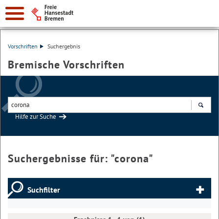
Vorschriften
Suchergebnis
Bremische Vorschriften
Hilfe zur Suche
Suchen
Suchergebnisse für: "
corona
"
Suchfilter