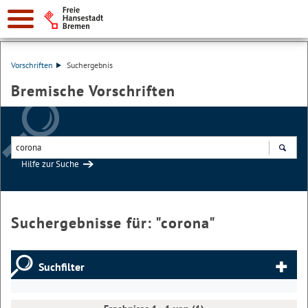
Vorschriften
Suchergebnis
Bremische Vorschriften
Hilfe zur Suche
Suchen
Suchergebnisse für: "
corona
"
Suchfilter