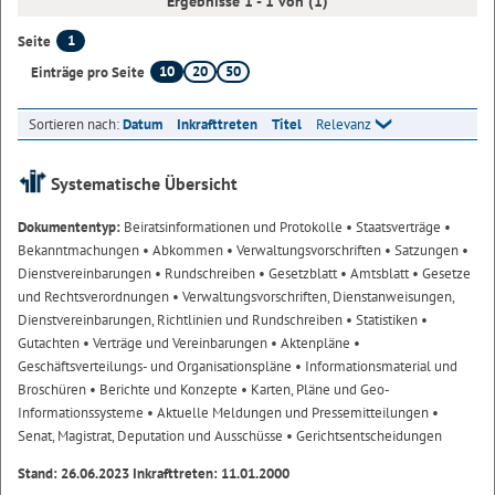
Ergebnisse 1 - 1 von (1)
1
Seite
10
20
50
Einträge pro Seite
Sortieren nach:
Datum
Inkrafttreten
Titel
Relevanz
Systematische Übersicht
Dokumententyp:
Beiratsinformationen und Protokolle
• Staatsverträge
•
Bekanntmachungen
• Abkommen
• Verwaltungsvorschriften
• Satzungen
•
Dienstvereinbarungen
• Rundschreiben
• Gesetzblatt
• Amtsblatt
• Gesetze
und Rechtsverordnungen
• Verwaltungsvorschriften, Dienstanweisungen,
Dienstvereinbarungen, Richtlinien und Rundschreiben
• Statistiken
•
Gutachten
• Verträge und Vereinbarungen
• Aktenpläne
•
Geschäftsverteilungs- und Organisationspläne
• Informationsmaterial und
Broschüren
• Berichte und Konzepte
• Karten, Pläne und Geo-
Informationssysteme
• Aktuelle Meldungen und Pressemitteilungen
•
Senat, Magistrat, Deputation und Ausschüsse
• Gerichtsentscheidungen
Stand: 26.06.2023 Inkrafttreten: 11.01.2000