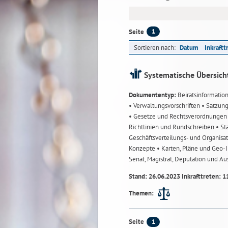
1
Seite
Sortieren nach:
Datum
Inkraftt
Systematische Übersich
Dokumententyp:
Beiratsinformatio
• Verwaltungsvorschriften
• Satzun
• Gesetze und Rechtsverordnunge
Richtlinien und Rundschreiben
• St
Geschäftsverteilungs- und Organisa
Konzepte
• Karten, Pläne und Geo
Senat, Magistrat, Deputation und A
Stand: 26.06.2023 Inkrafttreten: 1
Themen:
1
Seite