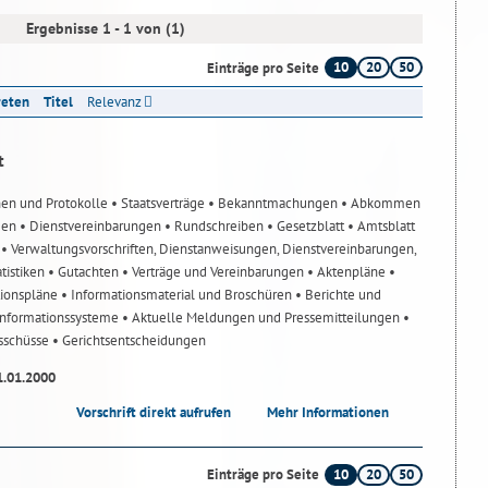
Ergebnisse 1 - 1 von (1)
10
20
50
Einträge pro Seite
reten
Titel
Relevanz
t
nen und Protokolle
• Staatsverträge
• Bekanntmachungen
• Abkommen
gen
• Dienstvereinbarungen
• Rundschreiben
• Gesetzblatt
• Amtsblatt
n
• Verwaltungsvorschriften, Dienstanweisungen, Dienstvereinbarungen,
atistiken
• Gutachten
• Verträge und Vereinbarungen
• Aktenpläne
•
tionspläne
• Informationsmaterial und Broschüren
• Berichte und
-Informationssysteme
• Aktuelle Meldungen und Pressemitteilungen
•
usschüsse
• Gerichtsentscheidungen
1.01.2000
Vorschrift direkt aufrufen
Mehr Informationen
10
20
50
Einträge pro Seite