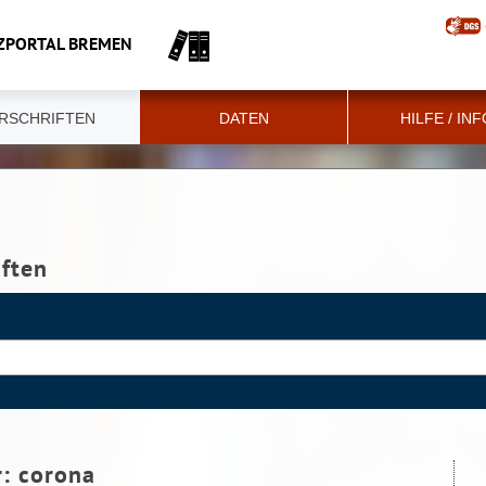
ZPORTAL BREMEN
RSCHRIFTEN
DATEN
HILFE / IN
iften
r:
corona