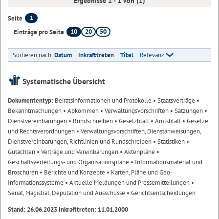
Ergebnisse 1 - 1 von (1)
1
Seite
10
20
50
Einträge pro Seite
Sortieren nach:
Datum
Inkrafttreten
Titel
Relevanz
Systematische Übersicht
Dokumententyp:
Beiratsinformationen und Protokolle
• Staatsverträge
•
Bekanntmachungen
• Abkommen
• Verwaltungsvorschriften
• Satzungen
•
Dienstvereinbarungen
• Rundschreiben
• Gesetzblatt
• Amtsblatt
• Gesetze
und Rechtsverordnungen
• Verwaltungsvorschriften, Dienstanweisungen,
Dienstvereinbarungen, Richtlinien und Rundschreiben
• Statistiken
•
Gutachten
• Verträge und Vereinbarungen
• Aktenpläne
•
Geschäftsverteilungs- und Organisationspläne
• Informationsmaterial und
Broschüren
• Berichte und Konzepte
• Karten, Pläne und Geo-
Informationssysteme
• Aktuelle Meldungen und Pressemitteilungen
•
Senat, Magistrat, Deputation und Ausschüsse
• Gerichtsentscheidungen
Stand: 26.06.2023 Inkrafttreten: 11.01.2000