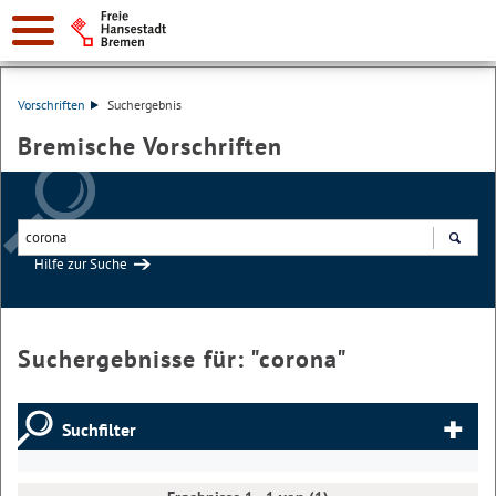
Vorschriften
Suchergebnis
Bremische Vorschriften
Hilfe zur Suche
Suchen
Suchergebnisse für: "
corona
"
Suchfilter