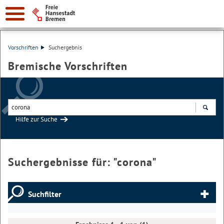
Vorschriften
Suchergebnis
Bremische Vorschriften
Hilfe zur Suche
Suchen
Suchergebnisse für: "
corona
"
Suchfilter