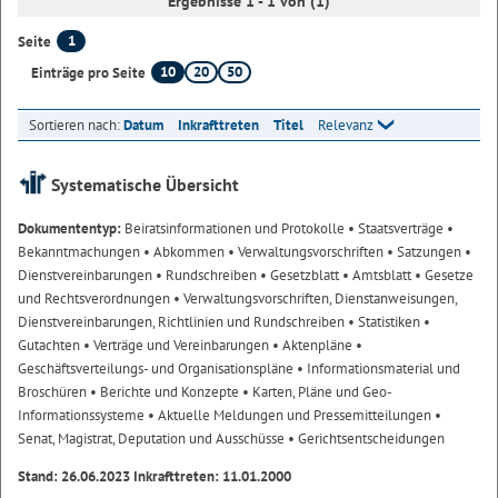
Ergebnisse 1 - 1 von (1)
1
Seite
10
20
50
Einträge pro Seite
Sortieren nach:
Datum
Inkrafttreten
Titel
Relevanz
Systematische Übersicht
Dokumententyp:
Beiratsinformationen und Protokolle
• Staatsverträge
•
Bekanntmachungen
• Abkommen
• Verwaltungsvorschriften
• Satzungen
•
Dienstvereinbarungen
• Rundschreiben
• Gesetzblatt
• Amtsblatt
• Gesetze
und Rechtsverordnungen
• Verwaltungsvorschriften, Dienstanweisungen,
Dienstvereinbarungen, Richtlinien und Rundschreiben
• Statistiken
•
Gutachten
• Verträge und Vereinbarungen
• Aktenpläne
•
Geschäftsverteilungs- und Organisationspläne
• Informationsmaterial und
Broschüren
• Berichte und Konzepte
• Karten, Pläne und Geo-
Informationssysteme
• Aktuelle Meldungen und Pressemitteilungen
•
Senat, Magistrat, Deputation und Ausschüsse
• Gerichtsentscheidungen
Stand: 26.06.2023 Inkrafttreten: 11.01.2000