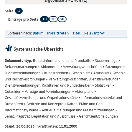
Ergebnisse 1 - 1 von (1)
1
Seite
10
20
50
Einträge pro Seite
Sortieren nach:
Datum
Inkrafttreten
Titel
Relevanz
Systematische Übersicht
Dokumententyp:
Beiratsinformationen und Protokolle
• Staatsverträge
•
Bekanntmachungen
• Abkommen
• Verwaltungsvorschriften
• Satzungen
•
Dienstvereinbarungen
• Rundschreiben
• Gesetzblatt
• Amtsblatt
• Gesetze
und Rechtsverordnungen
• Verwaltungsvorschriften, Dienstanweisungen,
Dienstvereinbarungen, Richtlinien und Rundschreiben
• Statistiken
•
Gutachten
• Verträge und Vereinbarungen
• Aktenpläne
•
Geschäftsverteilungs- und Organisationspläne
• Informationsmaterial und
Broschüren
• Berichte und Konzepte
• Karten, Pläne und Geo-
Informationssysteme
• Aktuelle Meldungen und Pressemitteilungen
•
Senat, Magistrat, Deputation und Ausschüsse
• Gerichtsentscheidungen
Stand: 26.06.2023 Inkrafttreten: 11.01.2000