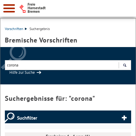
Vorschriften
Suchergebnis
Bremische Vorschriften
Hilfe zur Suche
Suchen
Suchergebnisse für: "
corona
"
Suchfilter