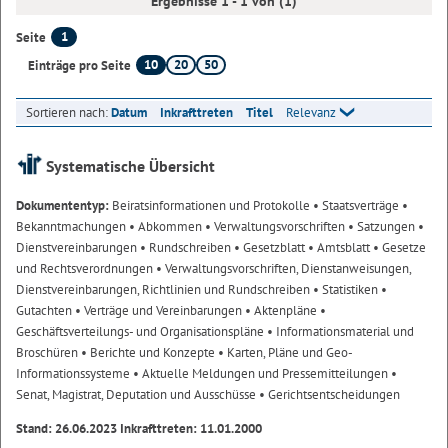
Ergebnisse 1 - 1 von (1)
1
Seite
10
20
50
Einträge pro Seite
Sortieren nach:
Datum
Inkrafttreten
Titel
Relevanz
Systematische Übersicht
Dokumententyp:
Beiratsinformationen und Protokolle
• Staatsverträge
•
Bekanntmachungen
• Abkommen
• Verwaltungsvorschriften
• Satzungen
•
Dienstvereinbarungen
• Rundschreiben
• Gesetzblatt
• Amtsblatt
• Gesetze
und Rechtsverordnungen
• Verwaltungsvorschriften, Dienstanweisungen,
Dienstvereinbarungen, Richtlinien und Rundschreiben
• Statistiken
•
Gutachten
• Verträge und Vereinbarungen
• Aktenpläne
•
Geschäftsverteilungs- und Organisationspläne
• Informationsmaterial und
Broschüren
• Berichte und Konzepte
• Karten, Pläne und Geo-
Informationssysteme
• Aktuelle Meldungen und Pressemitteilungen
•
Senat, Magistrat, Deputation und Ausschüsse
• Gerichtsentscheidungen
Stand: 26.06.2023 Inkrafttreten: 11.01.2000