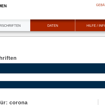
GEBÄ
MEN
RSCHRIFTEN
DATEN
HILFE / IN
riften
für:
corona