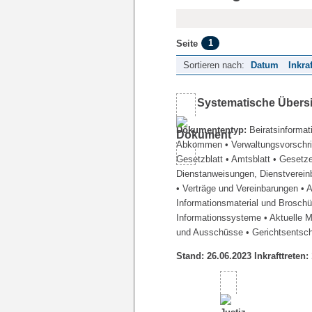
1
Seite
Sortieren nach:
Datum
Inkra
Systematische Übers
Dokumententyp:
Beiratsinformat
Abkommen
• Verwaltungsvorschr
Gesetzblatt
• Amtsblatt
• Gesetz
Dienstanweisungen, Dienstverein
• Verträge und Vereinbarungen
• 
Informationsmaterial und Brosch
Informationssysteme
• Aktuelle 
und Ausschüsse
• Gerichtsentsc
Stand: 26.06.2023 Inkrafttreten: