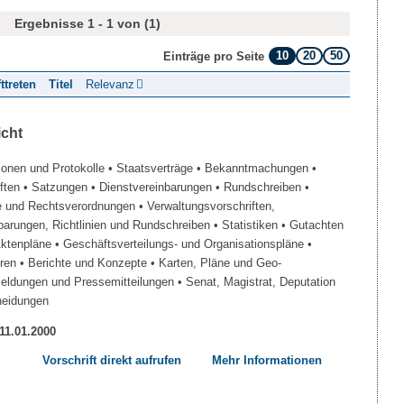
Ergebnisse 1 - 1 von (1)
10
20
50
Einträge pro Seite
fttreten
Titel
Relevanz
icht
ionen und Protokolle
• Staatsverträge
• Bekanntmachungen
•
iften
• Satzungen
• Dienstvereinbarungen
• Rundschreiben
•
e und Rechtsverordnungen
• Verwaltungsvorschriften,
barungen, Richtlinien und Rundschreiben
• Statistiken
• Gutachten
Aktenpläne
• Geschäftsverteilungs- und Organisationspläne
•
üren
• Berichte und Konzepte
• Karten, Pläne und Geo-
Meldungen und Pressemitteilungen
• Senat, Magistrat, Deputation
heidungen
 11.01.2000
Vorschrift direkt aufrufen
Mehr Informationen