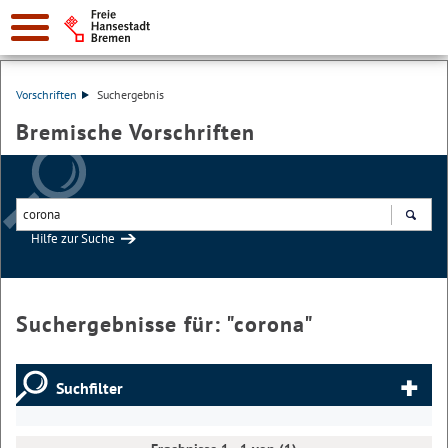
Vorschriften
Suchergebnis
Bremische Vorschriften
Hilfe zur Suche
Suchen
Suchergebnisse für: "
corona
"
Suchfilter