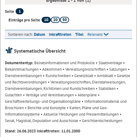
Ergebnisse 1 - 1 von (1)
1
Seite
10
20
50
Einträge pro Seite
Sortieren nach:
Datum
Inkrafttreten
Titel
Relevanz
Systematische Übersicht
Dokumententyp:
Beiratsinformationen und Protokolle
• Staatsverträge
•
Bekanntmachungen
• Abkommen
• Verwaltungsvorschriften
• Satzungen
•
Dienstvereinbarungen
• Rundschreiben
• Gesetzblatt
• Amtsblatt
• Gesetze
und Rechtsverordnungen
• Verwaltungsvorschriften, Dienstanweisungen,
Dienstvereinbarungen, Richtlinien und Rundschreiben
• Statistiken
•
Gutachten
• Verträge und Vereinbarungen
• Aktenpläne
•
Geschäftsverteilungs- und Organisationspläne
• Informationsmaterial und
Broschüren
• Berichte und Konzepte
• Karten, Pläne und Geo-
Informationssysteme
• Aktuelle Meldungen und Pressemitteilungen
•
Senat, Magistrat, Deputation und Ausschüsse
• Gerichtsentscheidungen
Stand: 26.06.2023 Inkrafttreten: 11.01.2000